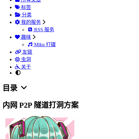
标签
分类
我的服务
RSS 服务
趣味
Miku 打碟
友链
虫洞
关于
目录
内网 P2P 隧道打洞方案