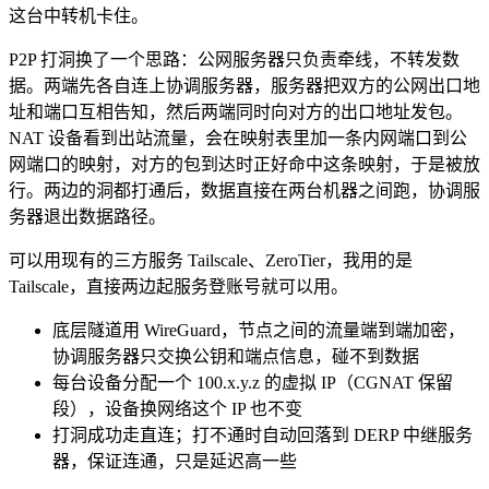
这台中转机卡住。
P2P 打洞换了一个思路：公网服务器只负责牵线，不转发数
据。两端先各自连上协调服务器，服务器把双方的公网出口地
址和端口互相告知，然后两端同时向对方的出口地址发包。
NAT 设备看到出站流量，会在映射表里加一条内网端口到公
网端口的映射，对方的包到达时正好命中这条映射，于是被放
行。两边的洞都打通后，数据直接在两台机器之间跑，协调服
务器退出数据路径。
可以用现有的三方服务 Tailscale、ZeroTier，我用的是
Tailscale，直接两边起服务登账号就可以用。
底层隧道用 WireGuard，节点之间的流量端到端加密，
协调服务器只交换公钥和端点信息，碰不到数据
每台设备分配一个 100.x.y.z 的虚拟 IP（CGNAT 保留
段），设备换网络这个 IP 也不变
打洞成功走直连；打不通时自动回落到 DERP 中继服务
器，保证连通，只是延迟高一些