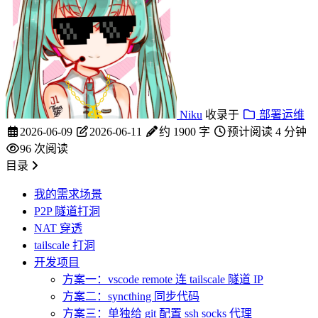
Niku
收录于
部署运维
2026-06-09
2026-06-11
约 1900 字
预计阅读 4 分钟
96
次阅读
目录
我的需求场景
P2P 隧道打洞
NAT 穿透
tailscale 打洞
开发项目
方案一：vscode remote 连 tailscale 隧道 IP
方案二：syncthing 同步代码
方案三：单独给 git 配置 ssh socks 代理